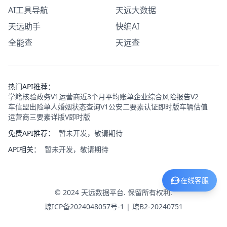
AI工具导航
天远大数据
天远助手
快编AI
全能查
天远查
热门API推荐：
学籍核验政务V1
运营商近3个月平均账单
企业综合风险报告V2
车信盟出险
单人婚姻状态查询V1
公安二要素认证即时版
车辆估值
运营商三要素详版V即时版
免费API推荐：
暂未开发，敬请期待
API相关：
暂未开发，敬请期待
在线客服
©
2024
天远数据平台. 保留所有权利.
琼ICP备2024048057号-1
| 琼B2-20240751