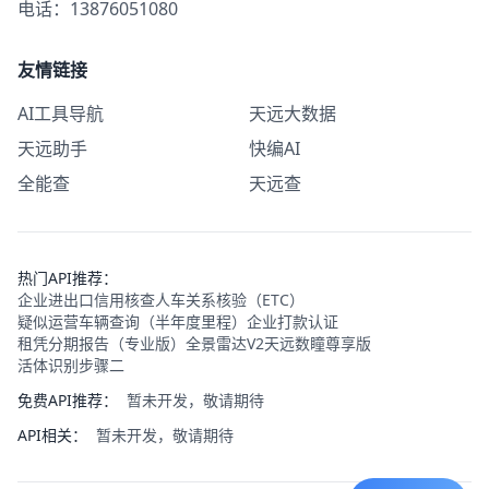
电话：13876051080
友情链接
AI工具导航
天远大数据
天远助手
快编AI
全能查
天远查
热门API推荐：
企业进出口信用核查
人车关系核验（ETC）
疑似运营车辆查询（半年度里程）
企业打款认证
租凭分期报告（专业版）
全景雷达V2
天远数瞳尊享版
活体识别步骤二
免费API推荐：
暂未开发，敬请期待
API相关：
暂未开发，敬请期待