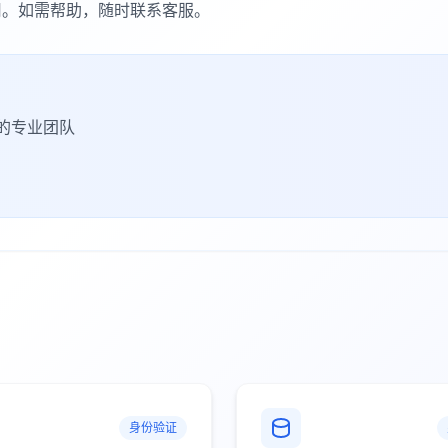
用。如需帮助，随时联系客服。
的专业团队
身份验证