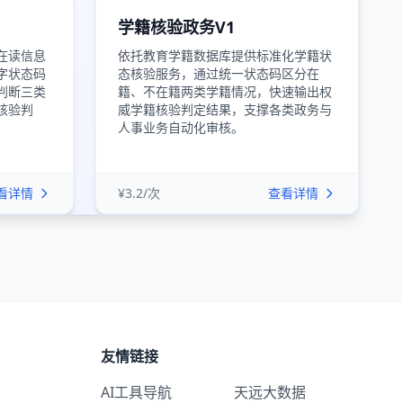
学籍核验政务V1
在读信息
依托教育学籍数据库提供标准化学籍状
字状态码
态核验服务，通过统一状态码区分在
判断三类
籍、不在籍两类学籍情况，快速输出权
核验判
威学籍核验判定结果，支撑各类政务与
人事业务自动化审核。
看详情
¥3.2/次
查看详情
友情链接
AI工具导航
天远大数据