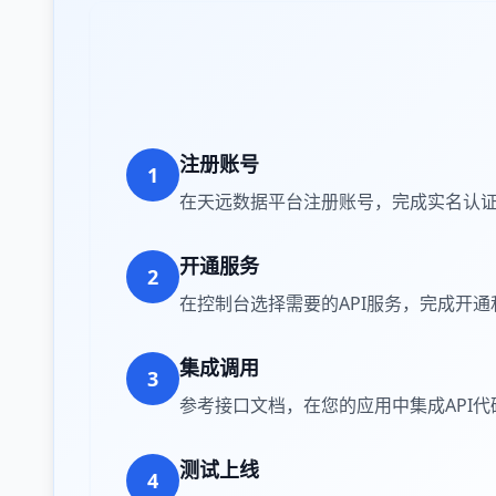
注册账号
1
在天远数据平台注册账号，完成实名认
开通服务
2
在控制台选择需要的API服务，完成开
集成调用
3
参考接口文档，在您的应用中集成API
测试上线
4