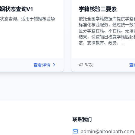
姻状态查询V1
学籍核验三要素
状态查询，适用于婚姻核验场
依托全国学籍数据库提供学籍
标准化核验服务，通过统一数
区分学籍在籍、不在籍、无法
结果，快速输出权威学籍匹配
定，支撑教育、政务、…
查看详情
¥2.5/次
查
联系我们
admin@aitoolpath.com