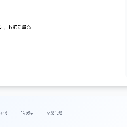
及时，数据质量高
示例
错误码
常见问题