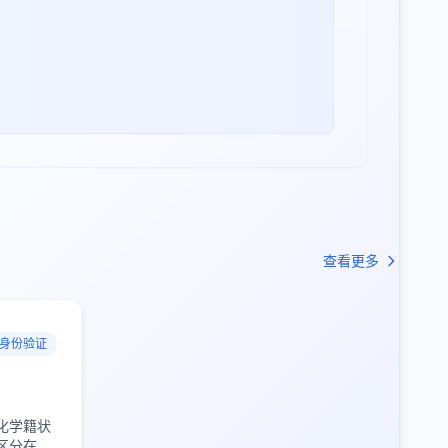
查看更多
身份验证
化学籍状
区分在