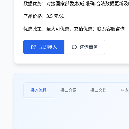
数据优势：对接国家部委,权威,准确,合法数据更新
产品价格：3.5 元/次
优惠政策：量大可优惠，充值优惠：联系客服咨询
立即接入
咨询商务
接入流程
接口介绍
接口文档
响应