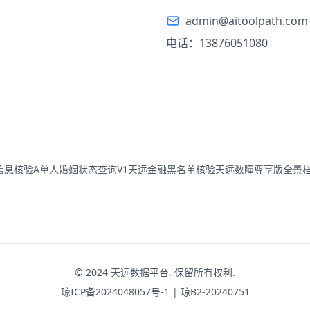
admin@aitoolpath.com
电话：13876051080
信息核验A
单人婚姻状态查询V1
天远金融黑名单核验
天远数瞳尊享版
全景档
©
2024
天远数据平台. 保留所有权利.
琼ICP备2024048057号-1
| 琼B2-20240751