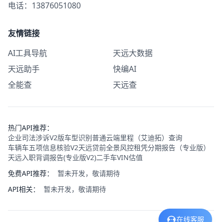
电话：13876051080
友情链接
AI工具导航
天远大数据
天远助手
快编AI
全能查
天远查
热门API推荐：
企业司法涉诉V2版
车型识别普通
云端里程（艾迪拓）查询
车辆车五项信息核验V2
天远贷前全景风控
租凭分期报告（专业版）
天远入职背调报告(专业版V2)
二手车VIN估值
免费API推荐：
暂未开发，敬请期待
API相关：
暂未开发，敬请期待
在线客服