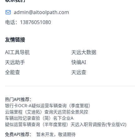
admin@aitoolpath.com
电话：13876051080
友情链接
AI工具导航
天远大数据
天远助手
快编AI
全能查
天远查
热门API推荐：
银行卡OCR-A
疑似运营车辆查询（季度里程）
云端里程（艾迪拓）查询
天远贷前全景风控
车辆出险记录查验（简）
名下企业A
疑似运营车辆查询（半年度里程）
天远入职背调报告(专业版V2)
免费API推荐：
暂未开发，敬请期待