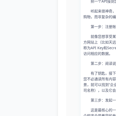
把一个API接
听起来很神奇，
购物，而非复杂的编
第一步：注册账
就像您想享受某
方网站上（比如天远
称为API Key和
访问相应的数据。
第二步：阅读说
有了钥匙，接下
您不必通读所有内容
景，就可以找到“企
司名称），以及它会
第三步：发起一
这是最核心的一
个程序会带着您的专