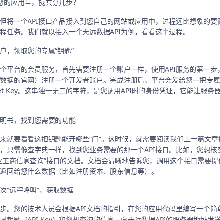
到您的应用里，拢共分几步？
但将一个API接口产品接入到您自己的网站或应用中，过程远比想象的要
程任务。我们就以接入一个天远数据API为例，看看这个过程。
户，领取您的专属“钥匙”
个平台的会员服务，首先需要注册一个账户一样，使用API服务的第一步
数据的官网）注册一个开发者账户。完成注册后，平台会发给您一把专属的
Secret Key。这串独一无二的字符，是您调用API时的身份凭证，它能让服
明书，找到您需要的功能
来就要看看这把钥匙能开哪些“门”。这时候，就需要阅读我们上一篇文章提
，只需像查字典一样，找到您业务需要的那一个API接口。比如，您想核
业工商信息查询”接口的文档。文档会清晰地告诉您，调用这个接口需要提
返回给您什么数据（比如注册资本、股东信息等）。
次“远程呼叫”，获取数据
步。您的技术人员会根据API文档的指引，在您的应用代码里编写一个简单
属钥匙（API Key）和您想查询的信息，向天远数据API的服务器地址发