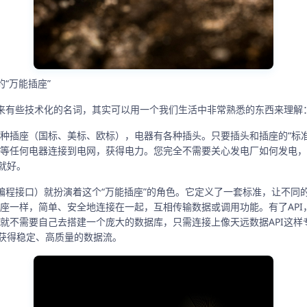
的“万能插座”
起来有些技术化的名词，其实可以用一个我们生活中非常熟悉的东西来理解
种插座（国标、美标、欧标），电器有各种插头。只要插头和插座的“标准
等任何电器连接到电网，获得电力。您完全不需要关心发电厂如何发电，
上就好。
序编程接口）就扮演着这个“万能插座”的角色。它定义了一套标准，让不同
座一样，简单、安全地连接在一起，互相传输数据或调用功能。有了API
就不需要自己去搭建一个庞大的数据库，只需连接上像天远数据API这样专
，获得稳定、高质量的数据流。