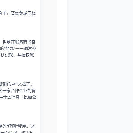
简单。它更像是在线
，也是在服务商的官
“钥匙”——通常被
务器认识您，并授权您
到的API文档了。
实一家合作企业的背
供什么信息（比如公
的“呼叫”程序。这
送一个请求。这个过