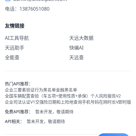
电话：13876051080
友情链接
AI工具导航
天远大数据
天远助手
快编AI
全能查
天远查
热门API推荐：
企业三要素验证
行为黑名单
金融黑名单
全国车辆配置查验（车五项+使用性质+承保）
个人风险报告V2
企业司法认证V1
交强险日期和上险地查询
手机号码在网时长V即时版
免费API推荐：
暂未开发，敬请期待
API相关：
暂未开发，敬请期待