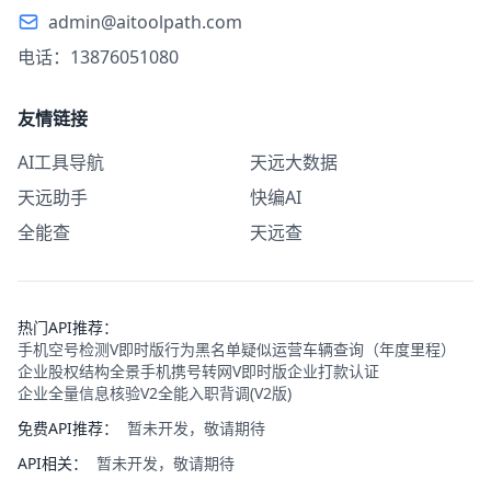
admin@aitoolpath.com
电话：13876051080
友情链接
AI工具导航
天远大数据
天远助手
快编AI
全能查
天远查
热门API推荐：
手机空号检测V即时版
行为黑名单
疑似运营车辆查询（年度里程）
企业股权结构全景
手机携号转网V即时版
企业打款认证
企业全量信息核验V2
全能入职背调(V2版)
免费API推荐：
暂未开发，敬请期待
API相关：
暂未开发，敬请期待