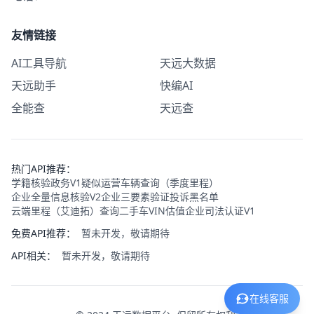
友情链接
AI工具导航
天远大数据
天远助手
快编AI
全能查
天远查
热门API推荐：
学籍核验政务V1
疑似运营车辆查询（季度里程）
企业全量信息核验V2
企业三要素验证
投诉黑名单
云端里程（艾迪拓）查询
二手车VIN估值
企业司法认证V1
免费API推荐：
暂未开发，敬请期待
API相关：
暂未开发，敬请期待
在线客服