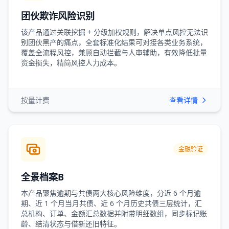
团伙欺诈风险识别
该产品通过关联挖掘 + 分级加权规则，解决单点风控无法识
别团伙黑产的痛点，全套标准化结果可对接各类业务系统，
覆盖全流程风控，兼顾自动拦截与人审辅助，有效降低批量
资金损失，精简风控人力成本。
按量计费
查看详情
金融验证
全景档案B
本产品聚焦逾期与共债两大核心风险维度，分近 6 个月逾
期、近 1 个月当月共债、近 6 个月历史共债三层统计，汇
总机构、订单、金额汇总数据并附带明细数组，同步标记账
龄、结清状态与借新还旧特征。