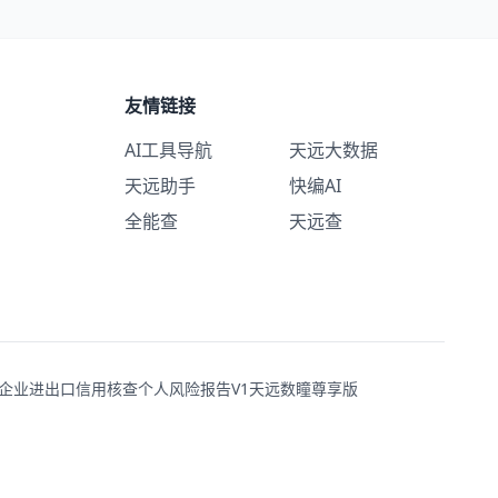
友情链接
AI工具导航
天远大数据
天远助手
快编AI
全能查
天远查
企业进出口信用核查
个人风险报告V1
天远数瞳尊享版