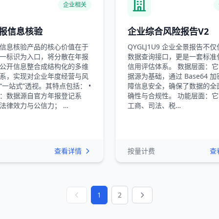
企业相关
报信息核验
企业综合风险报告V2
信息核验产品的核心价值在于
QYGLJ1U9 企业全景报告不
一标识为入口，将分散在年报
数据查询接口，更是一套标准
公开信息整合成结构化的多维
信用评估体系。 数据层面：
系，实现对企业年度经营与风
据源为基础，通过 Base64 
“一站式”透视。其特点包括： •
障信息安全，确保了数据的全
：数据源自官方年报登记系
确性与合规性。 功能层面：
法律效力与公信力； …
工商、司法、税…
查看详情
按量计费
查
1
2