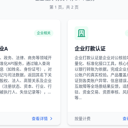
第 1 页，共 2 页
企业相关
业A
企业打款认证
、政务、法律、商务等领域开
企业打款认证是企业对公核验
准化API服务，通过输入查询
量化、标准化接口工具，核心
息（如姓名、身份证号），对
以银行转账为依据，完成企业
记与司法数据，返回其名下关
公账户的真实校验。产品覆盖
股权、法人、高管关系及企业
证到各类账户异常、信息错误
（注册状态、资本、行业、行
互故障等全场景结果反馈，适
被执行人、失信记录等），…
驻、资金交易、资质审核、风
等…
查看详情
按量计费
查