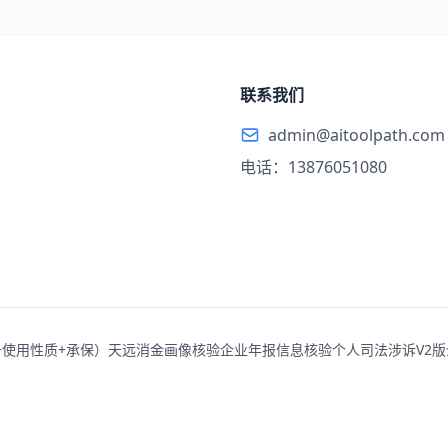
联系我们
admin@aitoolpath.com
电话：13876051080
+使用性质+承保）
天远消金画像核验
企业年报信息核验
个人司法涉诉V2版