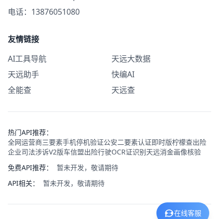
电话：13876051080
友情链接
AI工具导航
天远大数据
天远助手
快编AI
全能查
天远查
热门API推荐：
全网运营商三要素
手机停机验证
公安二要素认证即时版
柠檬查出险
企业司法涉诉V2版
车信盟出险
行驶OCR证识别
天远消金画像核验
免费API推荐：
暂未开发，敬请期待
API相关：
暂未开发，敬请期待
在线客服