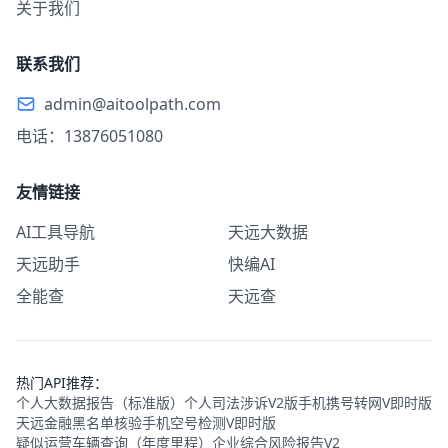
关于我们
联系我们
admin@aitoolpath.com
电话：13876051080
友情链接
AI工具导航
天远大数据
天远助手
快编AI
全能查
天远查
热门API推荐：
个人大数据报告（标准版）
个人司法涉诉V2版
手机携号转网V即时版
天远金融黑名单核验
手机空号检测V即时版
疑似运营车辆查询（年度里程）
企业综合风险报告V2